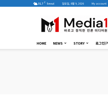
C
31.7
Seoul
일요일, 8월 9, 2026
My account
미
디
어
원
HOME
NEWS
STORY
로그인/