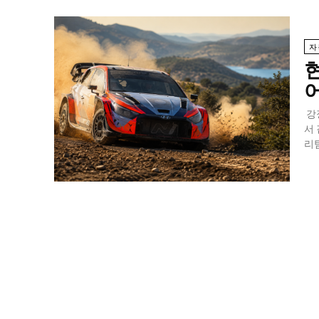
자
현
강
서
리팀