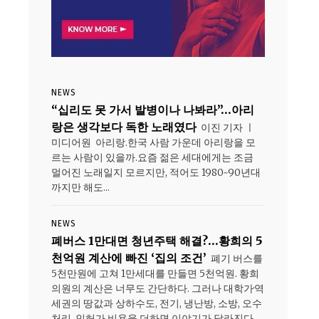
NEWS
“십리도 못 가서 발병이나 나봐라”…아리
랑은 생각보다 독한 노래였다
이진 기자 ㅣ
미디어원 아리랑.한국 사람 가운데 아리랑을 모
르는 사람이 있을까.요즘 젊은 세대에게는 조금
멀어진 노래일지 모르지만, 적어도 1980~90년대
까지만 해도...
NEWS
폐버스 1만대면 청년주택 해결?…황희의 5
천억원 계산에 빠진 ‘집의 조건’
폐기 버스를
5천만원에 고쳐 1만세대를 만들면 5천억원. 황희
의원의 계산은 너무도 간단하다. 그러나 대학가·역
세권의 땅값과 상하수도, 전기, 냉난방, 소방, 오수
처리, 인허가 비용을 더하면 이야기가 달라진다.