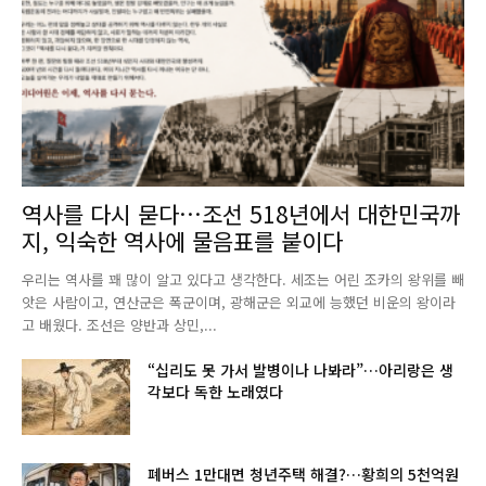
역사를 다시 묻다…조선 518년에서 대한민국까
지, 익숙한 역사에 물음표를 붙이다
우리는 역사를 꽤 많이 알고 있다고 생각한다. 세조는 어린 조카의 왕위를 빼
앗은 사람이고, 연산군은 폭군이며, 광해군은 외교에 능했던 비운의 왕이라
고 배웠다. 조선은 양반과 상민,...
“십리도 못 가서 발병이나 나봐라”…아리랑은 생
각보다 독한 노래였다
폐버스 1만대면 청년주택 해결?…황희의 5천억원