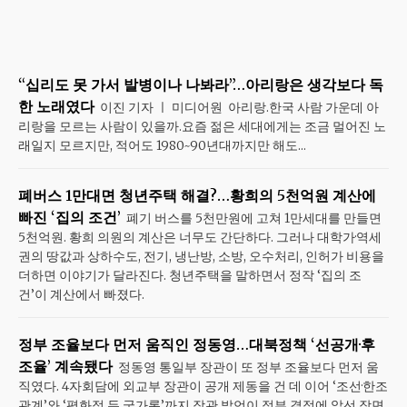
“십리도 못 가서 발병이나 나봐라”…아리랑은 생각보다 독
한 노래였다
이진 기자 ㅣ 미디어원 아리랑.한국 사람 가운데 아
리랑을 모르는 사람이 있을까.요즘 젊은 세대에게는 조금 멀어진 노
래일지 모르지만, 적어도 1980~90년대까지만 해도...
폐버스 1만대면 청년주택 해결?…황희의 5천억원 계산에
빠진 ‘집의 조건’
폐기 버스를 5천만원에 고쳐 1만세대를 만들면
5천억원. 황희 의원의 계산은 너무도 간단하다. 그러나 대학가·역세
권의 땅값과 상하수도, 전기, 냉난방, 소방, 오수처리, 인허가 비용을
더하면 이야기가 달라진다. 청년주택을 말하면서 정작 ‘집의 조
건’이 계산에서 빠졌다.
정부 조율보다 먼저 움직인 정동영…대북정책 ‘선공개·후
조율’ 계속됐다
정동영 통일부 장관이 또 정부 조율보다 먼저 움
직였다. 4자회담에 외교부 장관이 공개 제동을 건 데 이어 ‘조선·한조
관계’와 ‘평화적 두 국가론’까지 장관 발언이 정부 결정에 앞선 장면