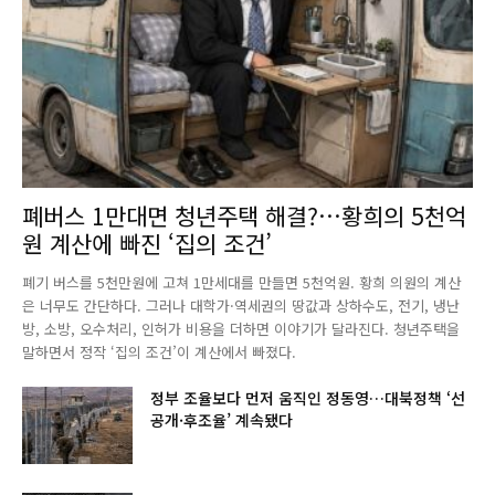
폐버스 1만대면 청년주택 해결?…황희의 5천억
원 계산에 빠진 ‘집의 조건’
폐기 버스를 5천만원에 고쳐 1만세대를 만들면 5천억원. 황희 의원의 계산
은 너무도 간단하다. 그러나 대학가·역세권의 땅값과 상하수도, 전기, 냉난
방, 소방, 오수처리, 인허가 비용을 더하면 이야기가 달라진다. 청년주택을
말하면서 정작 ‘집의 조건’이 계산에서 빠졌다.
정부 조율보다 먼저 움직인 정동영…대북정책 ‘선
공개·후조율’ 계속됐다