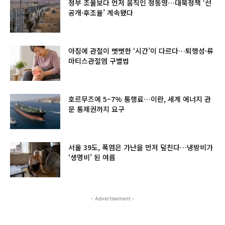
정부 조율보다 먼저 움직인 정동영…대북정책 ‘선
공개·후조율’ 계속됐다
아침에 관절이 뻣뻣한 ‘시간’이 다르다…퇴행성·류
마티스관절염 구별법
호르무즈에 5~7% 통행료…이란, 세계 에너지 관
문 통제권까지 요구
서울 39도, 폭염은 가난을 먼저 덮친다…냉방비가
‘생명비’ 된 여름
- Advertisement -