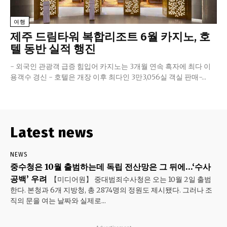
여행
제주 드림타워 복합리조트 6월 카지노, 호
텔 동반 실적 행진
- 외국인 관광객 급증 힘입어 카지노는 3개월 연속 흑자에 최다 이
용객수 경신 - 호텔은 개장 이후 최다인 3만3,056실 객실 판매-...
Latest news
NEWS
중수청은 10월 출범하는데 독립 전산망은 그 뒤에…‘수사
공백’ 우려
【미디어원】 중대범죄수사청은 오는 10월 2일 출범
한다. 본청과 6개 지방청, 총 2874명의 정원도 제시됐다. 그러나 조
직의 문을 여는 날짜와 실제로...