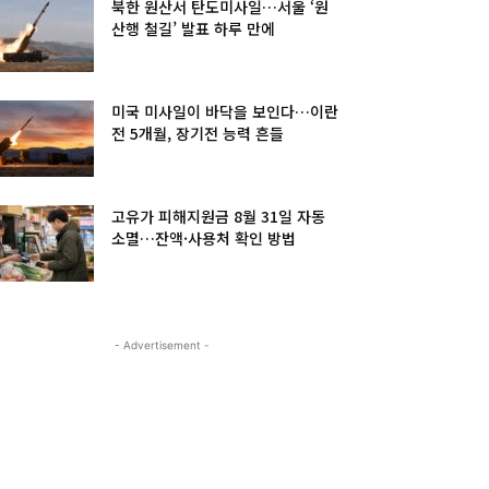
북한 원산서 탄도미사일…서울 ‘원
산행 철길’ 발표 하루 만에
미국 미사일이 바닥을 보인다…이란
전 5개월, 장기전 능력 흔들
고유가 피해지원금 8월 31일 자동
소멸…잔액·사용처 확인 방법
- Advertisement -