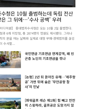
중수청은 10월 출범하는데 독립 전산
망은 그 뒤에…‘수사 공백’ 우려
미디어원】 중대범죄수사청은 오는 10월 2일 출범한다.
청과 6개 지방청, 총 2874명의 정원도 제시됐다. 그러나
직의 문을 여는 날짜와 실제로 대형 부패·경제범죄를 끊김
이 수사할...
국민연금 기초연금 연계감액, 왜 빈
곤층 노인의 기초연금을 깎나
[논평] 2년 뒤 쏟아진 유해…‘제주항
공’ 가면 뒤에 숨은 ‘무안공항 참
사’의 민낯
[파워골프 레슨 제1화] 힘 빼고 천천
히 스윙하라, 골프공은 도망가지 않