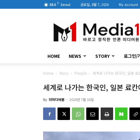
C
38.5
Seoul
금요일, 8월 7, 2026
My account
미
디
어
원
HOME
NEWS
STORY
로그인/
Home
Story
People
세계로 나가는 한국인, 일본 
세계로 나가는 한국인, 일본 료
By
더미디어원
-
2010년 7월 16일