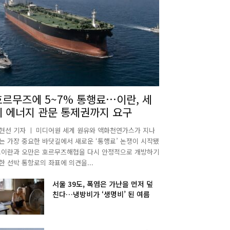
호르무즈에 5~7% 통행료…이란, 세
계 에너지 관문 통제권까지 요구
현선 기자 ㅣ 미디어원 세계 원유와 액화천연가스가 지나
는 가장 중요한 바닷길에서 새로운 ‘통행료’ 논쟁이 시작됐
.이란과 오만은 호르무즈해협을 다시 안정적으로 개방하기
한 선박 통항로의 좌표에 의견을...
서울 39도, 폭염은 가난을 먼저 덮
친다…냉방비가 ‘생명비’ 된 여름