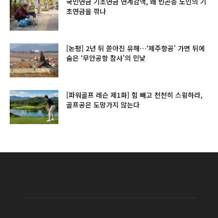
국민연금 기초연금 연계감액, 왜 빈곤층 노인의 기
초연금을 깎나
[논평] 2년 뒤 쏟아진 유해…‘제주항공’ 가면 뒤에
숨은 ‘무안공항 참사’의 민낯
[파워골프 레슨 제1화] 힘 빼고 천천히 스윙하라,
골프공은 도망가지 않는다