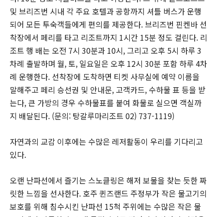
및 브리즈번 시내 각 주요 호텔과 공항까지 셔틀 버스가 운행
되어 모든 투숙객들에게 편의를 제공한다. 브리즈번 핀켄바 선
착장에서 페리를 타고 리조트까지 1시간 15분 정도 걸린다. 리
조트 행 배는 오전 7시 30분과 10시, 그리고 오후 5시 하루 3
차례 출발하며 월, 토, 일요일은 오후 12시 30분 포함 하루 4차
례 운행한다. 선착장에 도착하면 티켓 사무실에 예약 이름을
말해주고 페리 승선권 및 안내문, 고객카드, 수하물 표 등을 받
는다, 큰 가방의 경우 수하물표를 붙여 화물로 실으면 객실까
지 배달된다. (문의: 탕갈루마리조트 02) 737-1119)
자연과의 교감 이후에는 수많은 레저활동이 우리를 기다리고
있다.
오랜 난파선에서 즐기는 스노클링은 해저 보물을 찾는 듯한 짜
릿한 느낌을 선사한다. 호주 퀸즈랜드 주정부가 작은 물고기의
보호를 위해 침수시킨 난파선 15척 주위에는 수많은 작은 물