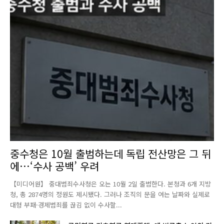
중수청은 10월 출범하는데 독립 전산망은 그 뒤
에…‘수사 공백’ 우려
【미디어원】 중대범죄수사청은 오는 10월 2일 출범한다. 본청과 6개 지방
청, 총 2874명의 정원도 제시됐다. 그러나 조직의 문을 여는 날짜와 실제로
대형 부패·경제범죄를 끊김 없이 수사할...