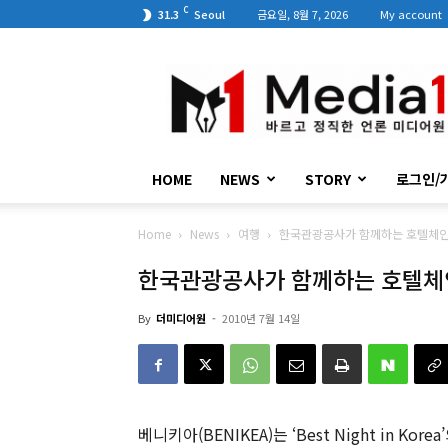
C
31.3
Seoul
금요일, 8월 7, 2026
My account
미
디
어
원
HOME
NEWS
STORY
로그인/
Home
News
여행
한국관광공사가 함께하는 호텔체인
한국관광공사가 함께하는 호텔체
By
더미디어원
-
2010년 7월 14일
베니키아(BENIKEA)는 ‘Best Night in 