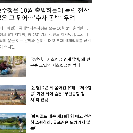
중수청은 10월 출범하는데 독립 전산
망은 그 뒤에…‘수사 공백’ 우려
미디어원】 중대범죄수사청은 오는 10월 2일 출범한다.
청과 6개 지방청, 총 2874명의 정원도 제시됐다. 그러나
직의 문을 여는 날짜와 실제로 대형 부패·경제범죄를 끊김
이 수사할...
국민연금 기초연금 연계감액, 왜 빈
곤층 노인의 기초연금을 깎나
[논평] 2년 뒤 쏟아진 유해…‘제주항
공’ 가면 뒤에 숨은 ‘무안공항 참
사’의 민낯
[파워골프 레슨 제1화] 힘 빼고 천천
히 스윙하라, 골프공은 도망가지 않
는다