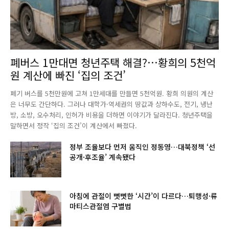
폐버스 1만대면 청년주택 해결?…황희의 5천억
원 계산에 빠진 ‘집의 조건’
폐기 버스를 5천만원에 고쳐 1만세대를 만들면 5천억원. 황희 의원의 계산
은 너무도 간단하다. 그러나 대학가·역세권의 땅값과 상하수도, 전기, 냉난
방, 소방, 오수처리, 인허가 비용을 더하면 이야기가 달라진다. 청년주택을
말하면서 정작 ‘집의 조건’이 계산에서 빠졌다.
정부 조율보다 먼저 움직인 정동영…대북정책 ‘선
공개·후조율’ 계속됐다
아침에 관절이 뻣뻣한 ‘시간’이 다르다…퇴행성·류
마티스관절염 구별법