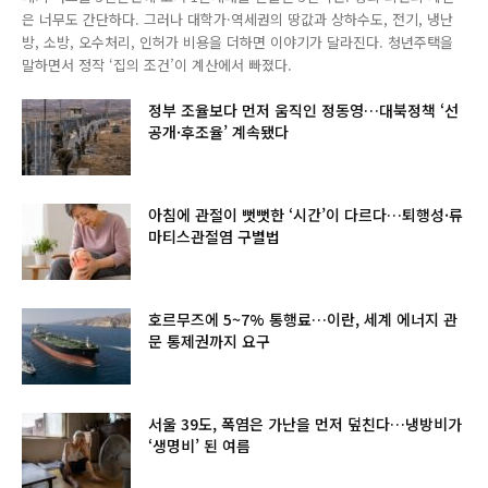
은 너무도 간단하다. 그러나 대학가·역세권의 땅값과 상하수도, 전기, 냉난
방, 소방, 오수처리, 인허가 비용을 더하면 이야기가 달라진다. 청년주택을
말하면서 정작 ‘집의 조건’이 계산에서 빠졌다.
정부 조율보다 먼저 움직인 정동영…대북정책 ‘선
공개·후조율’ 계속됐다
아침에 관절이 뻣뻣한 ‘시간’이 다르다…퇴행성·류
마티스관절염 구별법
호르무즈에 5~7% 통행료…이란, 세계 에너지 관
문 통제권까지 요구
서울 39도, 폭염은 가난을 먼저 덮친다…냉방비가
‘생명비’ 된 여름