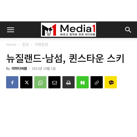
Home
칼럼
여행칼럼
뉴질랜드-남섬, 퀸스타운 스키
By
더미디어원
-
2011년 10월 1일