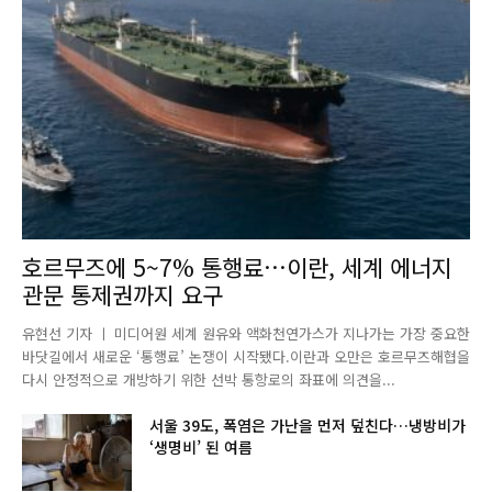
호르무즈에 5~7% 통행료…이란, 세계 에너지
관문 통제권까지 요구
유현선 기자 ㅣ 미디어원 세계 원유와 액화천연가스가 지나가는 가장 중요한
바닷길에서 새로운 ‘통행료’ 논쟁이 시작됐다.이란과 오만은 호르무즈해협을
다시 안정적으로 개방하기 위한 선박 통항로의 좌표에 의견을...
서울 39도, 폭염은 가난을 먼저 덮친다…냉방비가
‘생명비’ 된 여름