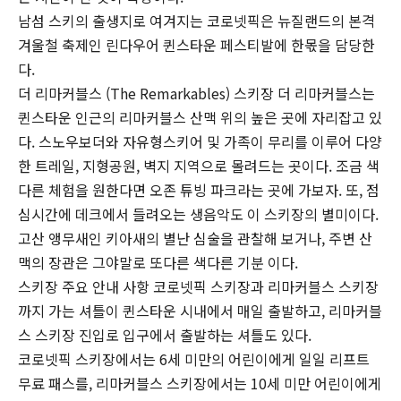
남섬 스키의 출생지로 여겨지는 코로넷픽은 뉴질랜드의 본격
겨울철 축제인 린다우어 퀸스타운 페스티발에 한몫을 담당한
다.
더 리마커블스 (The Remarkables) 스키장 더 리마커블스는
퀸스타운 인근의 리마커블스 산맥 위의 높은 곳에 자리잡고 있
다. 스노우보더와 자유형스키어 및 가족이 무리를 이루어 다양
한 트레일, 지형공원, 벽지 지역으로 몰려드는 곳이다. 조금 색
다른 체험을 원한다면 오존 튜빙 파크라는 곳에 가보자. 또, 점
심시간에 데크에서 들려오는 생음악도 이 스키장의 별미이다.
고산 앵무새인 키아새의 별난 심술을 관찰해 보거나, 주변 산
맥의 장관은 그야말로 또다른 색다른 기분 이다.
스키장 주요 안내 사항 코로넷픽 스키장과 리마커블스 스키장
까지 가는 셔틀이 퀸스타운 시내에서 매일 출발하고, 리마커블
스 스키장 진입로 입구에서 출발하는 셔틀도 있다.
코로넷픽 스키장에서는 6세 미만의 어린이에게 일일 리프트
무료 패스를, 리마커블스 스키장에서는 10세 미만 어린이에게