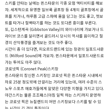
스키를 안타는 날에는 퀸스타운의 각종 모험 액티비티를 해보
자. 세계적으로 유명한 밀브룩 골프장 등 4개의 골프장에서 골
프를 치거나, 하루쯤 고급 스파에 몸을 담그는 것도 좋고, 젯보
트를 타거나 절벽타기를 하는 것도 또다른 흥미를 부른다.
또, 깁스턴계곡 (Gibbston Valley)의 와이너리에 가보거나 드
라이브 코스를 달리면서 골드러시 당시의 역사를 음미하고 절
경의 산악풍경을 즐겨보는 것도 아주 좋다.
시간이 좀 더 있다면, 피오르드랜드에 있는 장관의 밀포드사운
드 (Milford Sound)에 가보자. 퀸스타운에서 밀포드사운드로
가는 투어도 아주 많다.
코로넷픽 (Coronet Peak)스키장
퀸스타운의 참신한 스키장인 코로넷 픽은 퀸스타운 시내에서
차로 25분 정도밖에 안걸리는 거리에 있는데, 여러 수준의 스
노우 스포츠 애호가들에게 알맞은 다양한 지형을 가지고 있다.
야간스키는 물론 조조패스(아침 일찍 하는 스키)까지 운영하
는 코로넷 픽은 뉴질랜드의 어떤 스키장보다 스키를 탈 수 있
는 시간이 긴 것이 특징이다.