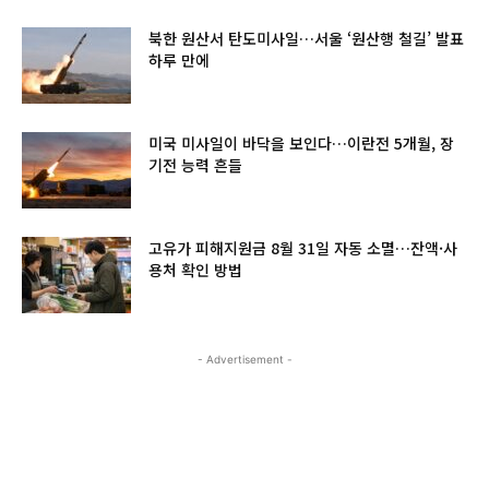
북한 원산서 탄도미사일…서울 ‘원산행 철길’ 발표
하루 만에
미국 미사일이 바닥을 보인다…이란전 5개월, 장
기전 능력 흔들
고유가 피해지원금 8월 31일 자동 소멸…잔액·사
용처 확인 방법
- Advertisement -