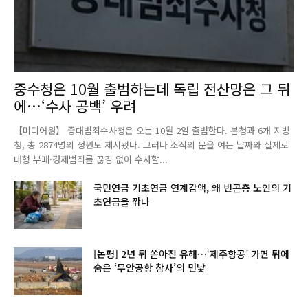
중수청은 10월 출범하는데 독립 전산망은 그 뒤
에…‘수사 공백’ 우려
【미디어원】 중대범죄수사청은 오는 10월 2일 출범한다. 본청과 6개 지방
청, 총 2874명의 정원도 제시됐다. 그러나 조직의 문을 여는 날짜와 실제로
대형 부패·경제범죄를 끊김 없이 수사할...
국민연금 기초연금 연계감액, 왜 빈곤층 노인의 기
초연금을 깎나
[논평] 2년 뒤 쏟아진 유해…‘제주항공’ 가면 뒤에
숨은 ‘무안공항 참사’의 민낯