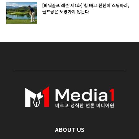
[파워골프 레슨 제1화] 힘 빼고 천천히 스윙하라,
골프공은 도망가지 않는다
ABOUT US