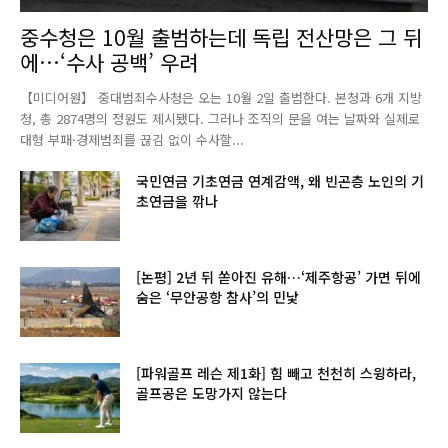
중수청은 10월 출범하는데 독립 전산망은 그 뒤
에…‘수사 공백’ 우려
【미디어원】 중대범죄수사청은 오는 10월 2일 출범한다. 본청과 6개 지방
청, 총 2874명의 정원도 제시됐다. 그러나 조직의 문을 여는 날짜와 실제로
대형 부패·경제범죄를 끊김 없이 수사할...
국민연금 기초연금 연계감액, 왜 빈곤층 노인의 기
초연금을 깎나
[논평] 2년 뒤 쏟아진 유해…‘제주항공’ 가면 뒤에
숨은 ‘무안공항 참사’의 민낯
[파워골프 레슨 제1화] 힘 빼고 천천히 스윙하라,
골프공은 도망가지 않는다