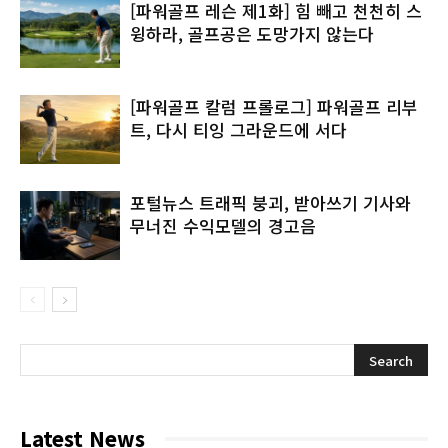
[파워골프 레슨 제1화] 힘 빼고 천천히 스
윙하라, 골프공은 도망가지 않는다
[파워골프 칼럼 프롤로그] 파워골프 리부
트, 다시 티잉 그라운드에 서다
포털뉴스 트래픽 붕괴, 받아쓰기 기사와
무너진 수익모델의 경고음
Latest News