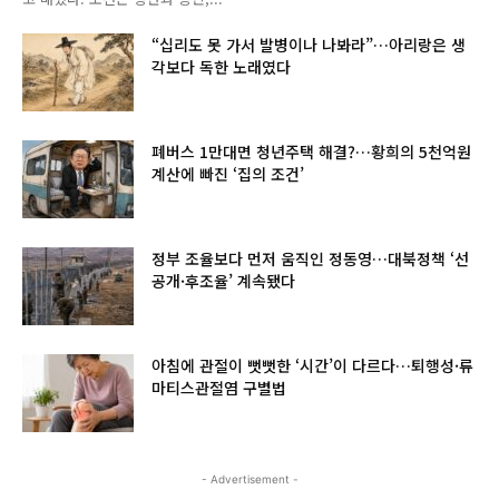
“십리도 못 가서 발병이나 나봐라”…아리랑은 생
각보다 독한 노래였다
폐버스 1만대면 청년주택 해결?…황희의 5천억원
계산에 빠진 ‘집의 조건’
정부 조율보다 먼저 움직인 정동영…대북정책 ‘선
공개·후조율’ 계속됐다
아침에 관절이 뻣뻣한 ‘시간’이 다르다…퇴행성·류
마티스관절염 구별법
- Advertisement -