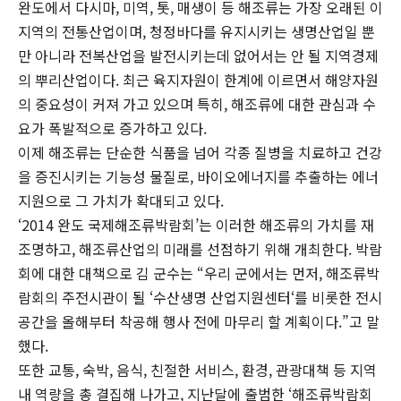
완도에서 다시마, 미역, 톳, 매생이 등 해조류는 가장 오래된 이
지역의 전통산업이며, 청정바다를 유지시키는 생명산업일 뿐
만 아니라 전복산업을 발전시키는데 없어서는 안 될 지역경제
의 뿌리산업이다. 최근 육지자원이 한계에 이르면서 해양자원
의 중요성이 커져 가고 있으며 특히, 해조류에 대한 관심과 수
요가 폭발적으로 증가하고 있다.
이제 해조류는 단순한 식품을 넘어 각종 질병을 치료하고 건강
을 증진시키는 기능성 물질로, 바이오에너지를 추출하는 에너
지원으로 그 가치가 확대되고 있다.
‘2014 완도 국제해조류박람회’는 이러한 해조류의 가치를 재
조명하고, 해조류산업의 미래를 선점하기 위해 개최한다. 박람
회에 대한 대책으로 김 군수는 “우리 군에서는 먼저, 해조류박
람회의 주전시관이 될 ‘수산생명 산업지원센터‘를 비롯한 전시
공간을 올해부터 착공해 행사 전에 마무리 할 계획이다.”고 말
했다.
또한 교통, 숙박, 음식, 친절한 서비스, 환경, 관광대책 등 지역
내 역량을 총 결집해 나가고, 지난달에 출범한 ‘해조류박람회