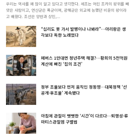
우리는 역사를 꽤 많이 알고 있다고 생각한다. 세조는 어린 조카의 왕위를 빼
앗은 사람이고, 연산군은 폭군이며, 광해군은 외교에 능했던 비운의 왕이라
고 배웠다. 조선은 양반과 상민,...
“십리도 못 가서 발병이나 나봐라”…아리랑은 생
각보다 독한 노래였다
폐버스 1만대면 청년주택 해결?…황희의 5천억원
계산에 빠진 ‘집의 조건’
정부 조율보다 먼저 움직인 정동영…대북정책 ‘선
공개·후조율’ 계속됐다
아침에 관절이 뻣뻣한 ‘시간’이 다르다…퇴행성·류
마티스관절염 구별법