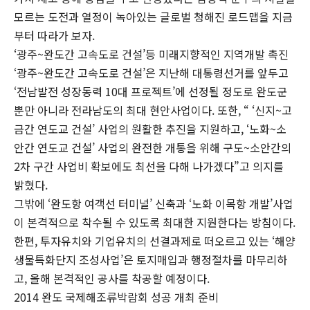
모르는 도전과 열정이 녹아있는 글로벌 청해진 로드맵을 지금
부터 따라가 보자.
‘광주~완도간 고속도로 건설’등 미래지향적인 지역개발 촉진
‘광주~완도간 고속도로 건설’은 지난해 대통령선거를 앞두고
‘전남발전 성장동력 10대 프로젝트’에 선정될 정도로 완도군
뿐만 아니라 전라남도의 최대 현안사업이다. 또한, “ ‘신지~고
금간 연도교 건설’ 사업의 원활한 추진을 지원하고, ‘노화~소
안간 연도교 건설’ 사업의 완전한 개통을 위해 구도~소안간의
2차 구간 사업비 확보에도 최선을 다해 나가겠다”고 의지를
밝혔다.
그밖에 ‘완도항 여객선 터미널’ 신축과 ‘노화 이목항 개발’사업
이 본격적으로 착수될 수 있도록 최대한 지원한다는 방침이다.
한편, 투자유치와 기업유치의 선결과제로 떠오르고 있는 ‘해양
생물특화단지 조성사업’은 토지매입과 행정절차를 마무리하
고, 올해 본격적인 공사를 착공할 예정이다.
2014 완도 국제해조류박람회 성공 개최 준비