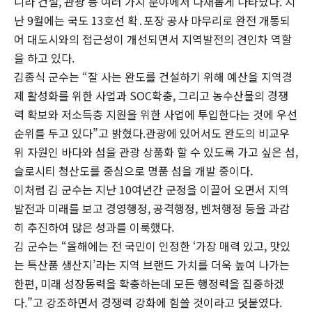
니라 건설, 관광 등 여러 가지 분야에서 다채롭게 나타났다. 지
난 9월에는 국도 13호선 확․포장 공사 마무리로 완전 개통되
어 대도시와의 접근성이 개선되면서 지역발전의 견인차 역할
을 하고 있다.
김종식 군수는 “잘 사는 완도를 건설하기 위해 예산을 지역경
제 활성화를 위한 사업과 SOC확충, 그리고 농수산물의 경쟁
력 확보와 저소득층 지원을 위한 사업에 투입한다는 것에 우선
순위를 두고 있다”고 밝혔다.관광에 있어서도 완도의 비교우
위 자원인 바다와 섬을 관광 상품화 할 수 있도록 가고 싶은 섬,
슬로시티 청산도를 중심으로 명품 섬을 개발 중이다.
이처럼 김 군수는 지난 10여년간 군정을 이끌어 오면서 지역
발전과 미래를 보고 경영행정, 공격행정, 벤처행정 등을 과감
히 추진하여 많은 성과를 이룩했다.
김 군수는 “올해에는 전 국민이 인정한 ‘가장 매력 있고, 맛있
는 특산품 생산지’라는 지역 브랜드 가치를 더욱 높여 나가는
한편, 미래 성장동력을 확충하는데 모든 행정력을 집중하겠
다.”고 강조하면서 경쟁력 강화에 힘쓸 것이라고 덧붙였다.