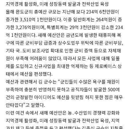
지역경제 활성화, 미래 성장동력 발굴과 전략산업 육성
올해 완도군의 총예산 규모는 지난해 보다 234억 6천만원이
증가한 3,510억 1천만원이다. 이중 일반회계는 264억원이 증
가한 3,276억원이며, 특별회계는 29억 3천만원이 감소한 234
억 1천만원이다. 새해 예산안은 금년도에 발생한 태풍피해 복
구에 따른 군비부담 급증과 상수도업무 위탁에 따른 군비부담,
기타 국․도비 보조사업 확대로 인한 군비 증액 등으로 자체재
원이 부족해 어려움이 많았다. 따라서 모든 사업에 대해 일몰
제를 도입하고 신규사업을 최대한 억제하는 등 제로베이스 상
태에서 예산을 편성했다.
예산과 관련해서 김 군수는 “군민들의 수많은 욕구를 재원이
부족하여 충분히 반영하지 못하고 공직자들이 발굴한 500여
건의 군정발전 아이디어도 예산을 뒷받침 하지 못한 점은 매우
안타깝다”고 말했다.
이런 여건 속에서 새해 예산안은 농․수산업의 경쟁력 강화와
지역경제 활성화, 미래 성장동력 발굴과 전략산업 육성, 지역
가치 제고 등에 중점을 두고 편성했다는 김종식 군수의 지칠줄