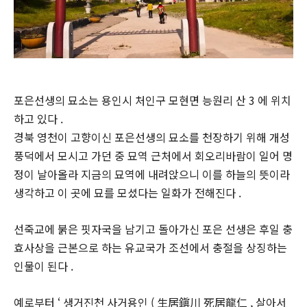
포은선생의 묘소는 용인시 처인구 모현면 능원리 산 3 에 위치
하고 있다 .
경북 영천이 고향이신 포은선생의 묘소를 천장하기 위해 개성
풍덕에서 모시고 가던 중 묘역 근처에서 회오리바람이 일어 명
정이 날아올라 지금의 묘역에 내려앉으니 이를 하늘의 뜻이라
생각하고 이 곳에 묘를 모셨다는 일화가 전해진다 .
선죽교에 붉은 핏자국을 남기고 돌아가신 포은 선생은 후일 충
효사상을 근본으로 하는 유교국가 조선에서 충절을 상징하는
인물이 된다 .
예로부터 ‘ 생거진천 사거용인 ( 生居鎭川 死居龍仁 , 살아서