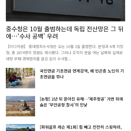
중수청은 10월 출범하는데 독립 전산망은 그 뒤
에…‘수사 공백’ 우려
【미디어원】 중대범죄수사청은 오는 10월 2일 출범한다. 본청과 6개 지방
청, 총 2874명의 정원도 제시됐다. 그러나 조직의 문을 여는 날짜와 실제로
대형 부패·경제범죄를 끊김 없이 수사할...
국민연금 기초연금 연계감액, 왜 빈곤층 노인의 기
초연금을 깎나
[논평] 2년 뒤 쏟아진 유해…‘제주항공’ 가면 뒤에
숨은 ‘무안공항 참사’의 민낯
[파워골프 레슨 제1화] 힘 빼고 천천히 스윙하라,