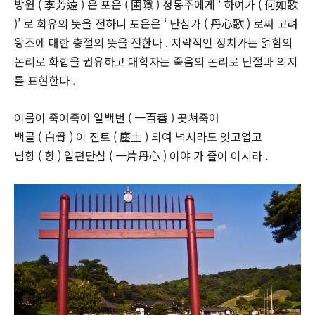
방원 ( 李芳遠 ) 은 포은 ( 圃隱 ) 정몽주에게 ‘ 하여가 ( 何如歌
)’ 로 회유의 뜻을 전하니 포은은 ‘ 단심가 ( 丹心歌 ) 로써 고려
왕조에 대한 충절의 뜻을 전한다 . 지략적인 정치가는 얽힘의
논리로 화합을 권유하고 대학자는 죽음의 논리로 단절과 의지
를 표현한다 .
이몸이 죽어죽어 일백번 ( 一百番 ) 곳쳐죽어
백골 ( 白骨 ) 이 진토 ( 塵土 ) 되여 넉시라도 잇고업고
님향 ( 향 ) 일편단심 ( 一片丹心 ) 이야 가 줄이 이시라 .