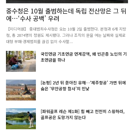
중수청은 10월 출범하는데 독립 전산망은 그 뒤
에…‘수사 공백’ 우려
【미디어원】 중대범죄수사청은 오는 10월 2일 출범한다. 본청과 6개 지방
청, 총 2874명의 정원도 제시됐다. 그러나 조직의 문을 여는 날짜와 실제로
대형 부패·경제범죄를 끊김 없이 수사할...
국민연금 기초연금 연계감액, 왜 빈곤층 노인의 기
초연금을 깎나
[논평] 2년 뒤 쏟아진 유해…‘제주항공’ 가면 뒤에
숨은 ‘무안공항 참사’의 민낯
[파워골프 레슨 제1화] 힘 빼고 천천히 스윙하라,
골프공은 도망가지 않는다