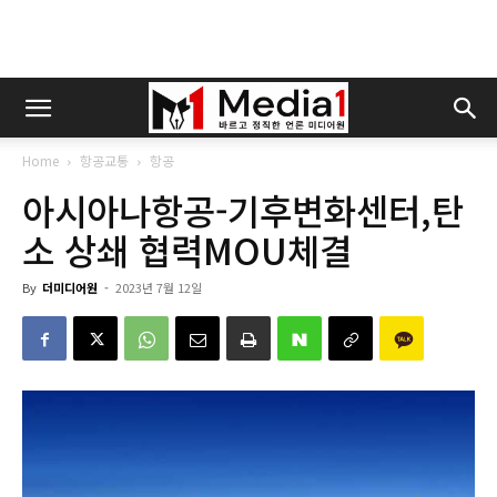
Home
항공교통
항공
아시아나항공-기후변화센터,탄
소 상쇄 협력MOU체결
By
더미디어원
-
2023년 7월 12일