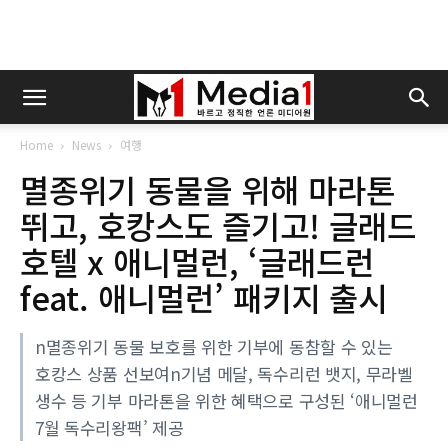
Home
News
여행
멸종위기 동물을 위해 마라톤
뛰고, 호캉스도 즐기고! 글래드
호텔 x 애니멀런, ‘글래드런
feat. 애니멀런’ 패키지 출시
n멸종위기 동물 보호를 위한 기부에 동참할 수 있는
호캉스 상품 선보여n기념 메달, 독수리런 뱃지, 무라벨
생수 등 기부 마라톤을 위한 혜택으로 구성된 ‘애니멀런
7월 독수리왕팩’ 제공