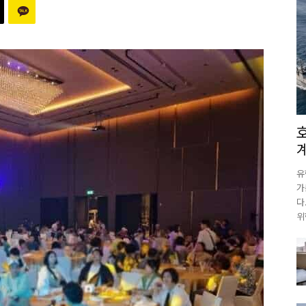
유
가
다
위