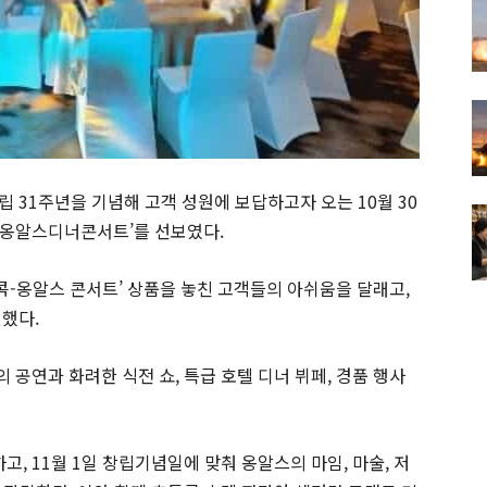
립 31주년을 기념해 고객 성원에 보답하고자 오는 10월 30
 #옹알스디너콘서트’를 선보였다.
방콕-옹알스 콘서트’ 상품을 놓친 고객들의 아쉬움을 달래고,
련했다.
공연과 화려한 식전 쇼, 특급 호텔 디너 뷔페, 경품 행사
고, 11월 1일 창립기념일에 맞춰 옹알스의 마임, 마술, 저