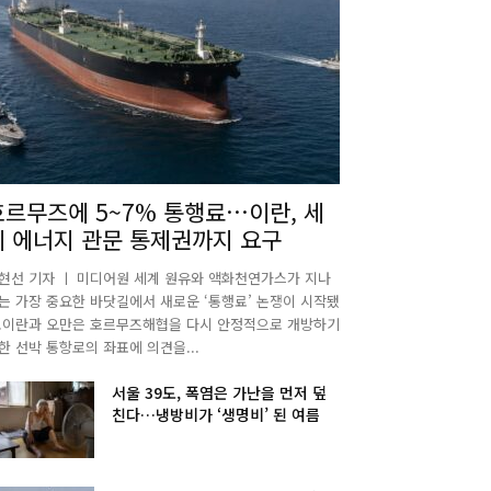
호르무즈에 5~7% 통행료…이란, 세
계 에너지 관문 통제권까지 요구
현선 기자 ㅣ 미디어원 세계 원유와 액화천연가스가 지나
는 가장 중요한 바닷길에서 새로운 ‘통행료’ 논쟁이 시작됐
.이란과 오만은 호르무즈해협을 다시 안정적으로 개방하기
한 선박 통항로의 좌표에 의견을...
서울 39도, 폭염은 가난을 먼저 덮
친다…냉방비가 ‘생명비’ 된 여름