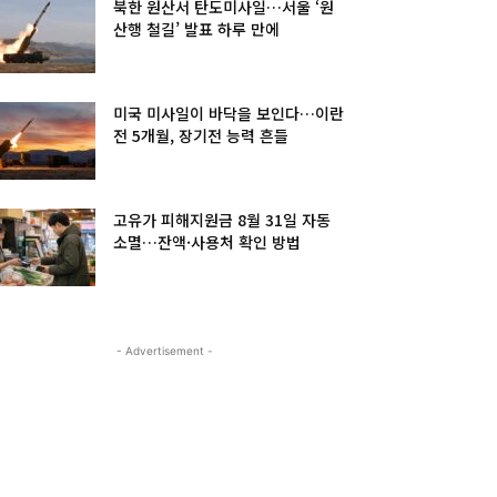
북한 원산서 탄도미사일…서울 ‘원
산행 철길’ 발표 하루 만에
미국 미사일이 바닥을 보인다…이란
전 5개월, 장기전 능력 흔들
고유가 피해지원금 8월 31일 자동
소멸…잔액·사용처 확인 방법
- Advertisement -