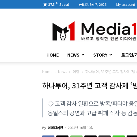
C
37.3
Seoul
금요일, 8월 7, 2026
My account
미
디
어
원
HOME
NEWS
STORY
로그인/
Home
News
여행
하나투어, 31주년 고객 감사제 ‘
하나투어, 31주년 고객 감사제 
◇ 고객 감사 일환으로 방콕/파타야 옹
옹알스의 공연과 고급 뷔페 식사 등 감
By
더미디어원
-
2024년 10월 10일