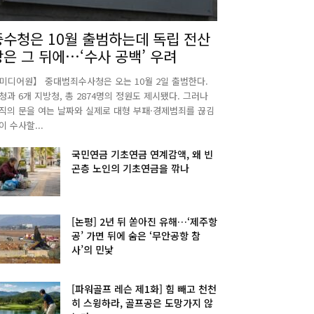
중수청은 10월 출범하는데 독립 전산
망은 그 뒤에…‘수사 공백’ 우려
미디어원】 중대범죄수사청은 오는 10월 2일 출범한다.
청과 6개 지방청, 총 2874명의 정원도 제시됐다. 그러나
직의 문을 여는 날짜와 실제로 대형 부패·경제범죄를 끊김
이 수사할...
국민연금 기초연금 연계감액, 왜 빈
곤층 노인의 기초연금을 깎나
[논평] 2년 뒤 쏟아진 유해…‘제주항
공’ 가면 뒤에 숨은 ‘무안공항 참
사’의 민낯
[파워골프 레슨 제1화] 힘 빼고 천천
히 스윙하라, 골프공은 도망가지 않