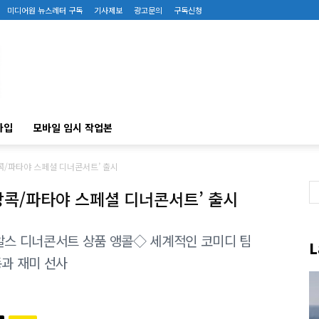
미디어원 뉴스레터 구독
기사제보
광고문의
구독신청
가입
모바일 임시 작업본
방콕/파타야 스페셜 디너콘서트’ 출시
‘방콕/파타야 스페셜 디너콘서트’ 출시
알스 디너콘서트 상품 앵콜◇ 세계적인 코미디 팀
L
동과 재미 선사