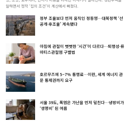
말하면서 정작 ‘집의 조건’이 계산에서 빠졌다.
정부 조율보다 먼저 움직인 정동영…대북정책 ‘선
공개·후조율’ 계속됐다
아침에 관절이 뻣뻣한 ‘시간’이 다르다…퇴행성·류
마티스관절염 구별법
호르무즈에 5~7% 통행료…이란, 세계 에너지 관
문 통제권까지 요구
서울 39도, 폭염은 가난을 먼저 덮친다…냉방비가
‘생명비’ 된 여름