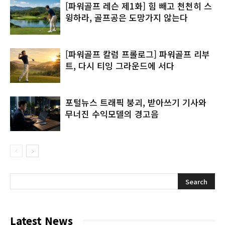
[파워골프 레슨 제1화] 힘 빼고 천천히 스
윙하라, 골프공은 도망가지 않는다
[파워골프 칼럼 프롤로그] 파워골프 리부
트, 다시 티잉 그라운드에 서다
포털뉴스 트래픽 붕괴, 받아쓰기 기사와
무너진 수익모델의 경고음
Latest News