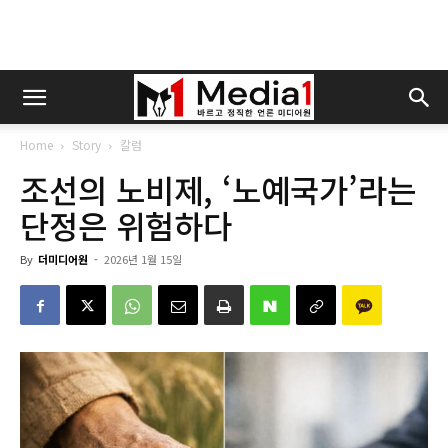
Home
Story
칼럼
조선의 노비제, ‘노예국가’라는
단정은 위험하다
By
더미디어원
-
2026년 1월 15일