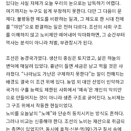
있다는 사실 자체가 오늘 우리의 눈으로는 납득하기 어렵다.
여기까지는 누구도 쉽게 부정하지 못한다. 다만 그 다음이 문
제다. 불평등한 제도를 비판하는 일과, 그 제도로 한 시대 전체
를 “야만”으로 판결하는 일은 전혀 다르다. 조선의 사회 구조
를 이해하지 않고 노비제만 떼어내어 악마화하면, 그 순간부터
역사는 분석이 아니라 처벌, 부관참시가 된다.
조선은 농경국가였다. 생산의 중심은 토지였고, 삶은 하늘의
변덕에 매달려 있었다. 흉년이 들면 세금은 남고 먹을 것은 사
라졌다. “나라님도 가난은 구제하지 못한다”는 말이 전해지는
배경도 결국 이 조건 위에 있다. 농업 외 대안 산업이 빈약하고
국가의 구휼 능력도 제한된 사회에서 ‘예속’은 개인의 악의만
으로 만들어지는 것이 아니라 생존 구조로 굳어진다. 노비제는
그 구조 위에서 작동한 현실이었다.
노비를 오늘날의 “노예”와 단순히 등치시키는 방식도 흔하다.
그러나 비교는 신중해야 한다. 조선의 노비는 재산으로 취급되
는 측면이 있었지만, 동시에 호적·신분·역(役)·가구 질서 속에