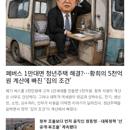
폐버스 1만대면 청년주택 해결?…황희의 5천억
원 계산에 빠진 ‘집의 조건’
폐기 버스를 5천만원에 고쳐 1만세대를 만들면 5천억원. 황희 의원의 계산
은 너무도 간단하다. 그러나 대학가·역세권의 땅값과 상하수도, 전기, 냉난
방, 소방, 오수처리, 인허가 비용을 더하면 이야기가 달라진다. 청년주택을
말하면서 정작 ‘집의 조건’이 계산에서 빠졌다.
정부 조율보다 먼저 움직인 정동영…대북정책 ‘선
공개·후조율’ 계속됐다