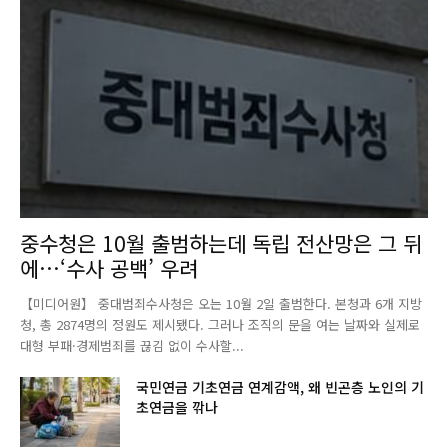
중수청은 10월 출범하는데 독립 전산망은 그 뒤
에…‘수사 공백’ 우려
【미디어원】 중대범죄수사청은 오는 10월 2일 출범한다. 본청과 6개 지방
청, 총 2874명의 정원도 제시됐다. 그러나 조직의 문을 여는 날짜와 실제로
대형 부패·경제범죄를 끊김 없이 수사할...
국민연금 기초연금 연계감액, 왜 빈곤층 노인의 기
초연금을 깎나