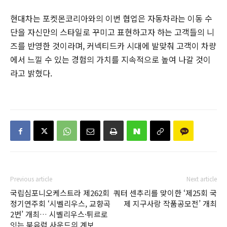
현대차는 포켓몬코리아와의 이번 협업은 자동차라는 이동 수
단을 자신만의 스타일로 꾸미고 표현하고자 하는 고객들의 니
즈를 반영한 것이라며, 커넥티드카 시대에 발맞춰 고객이 차량
에서 느낄 수 있는 경험의 가치를 지속적으로 높여 나갈 것이
라고 밝혔다.
Previous article
Next article
국립심포니오케스트라 제262회
쿼터 센추리를 맞이한 ‘제25회 국
정기연주회 ‘시벨리우스, 교향곡
제 지구사랑 작품공모전’ 개최
2번’ 개최… 시벨리우스·튀르로
잇는 북유럽 사운드의 계보