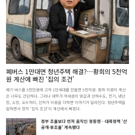
폐버스 1만대면 청년주택 해결?…황희의 5천억
원 계산에 빠진 ‘집의 조건’
폐기 버스를 5천만원에 고쳐 1만세대를 만들면 5천억원. 황희 의원의 계산
은 너무도 간단하다. 그러나 대학가·역세권의 땅값과 상하수도, 전기, 냉난
방, 소방, 오수처리, 인허가 비용을 더하면 이야기가 달라진다. 청년주택을
말하면서 정작 ‘집의 조건’이 계산에서 빠졌다.
정부 조율보다 먼저 움직인 정동영…대북정책 ‘선
공개·후조율’ 계속됐다