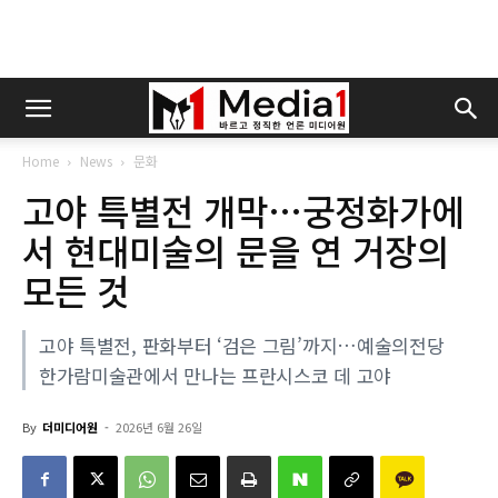
Home
News
문화
고야 특별전 개막…궁정화가에
서 현대미술의 문을 연 거장의
모든 것
고야 특별전, 판화부터 ‘검은 그림’까지…예술의전당
한가람미술관에서 만나는 프란시스코 데 고야
By
더미디어원
-
2026년 6월 26일