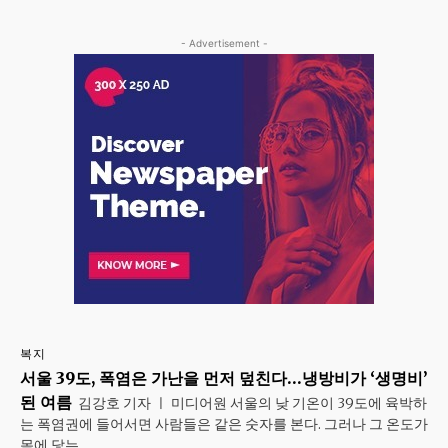
- Advertisement -
복지
서울 39도, 폭염은 가난을 먼저 덮친다…냉방비가 ‘생명비’
된 여름
김강호 기자 ㅣ 미디어원 서울의 낮 기온이 39도에 육박하
는 폭염권에 들어서면 사람들은 같은 숫자를 본다. 그러나 그 온도가
몸에 닿는...