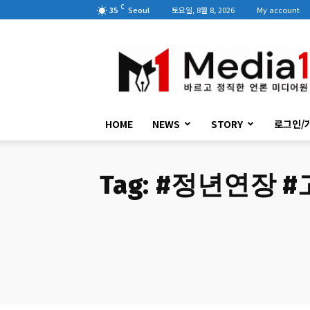
C
35
Seoul
토요일, 8월 8, 2026
My account
미
디
어
원
HOME
NEWS
STORY
로그인/
Tag:
#정년연장 #