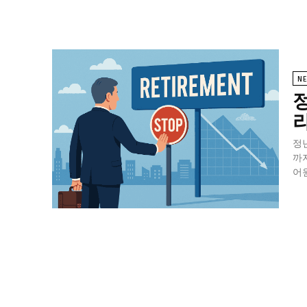
N
라
정
까
어원