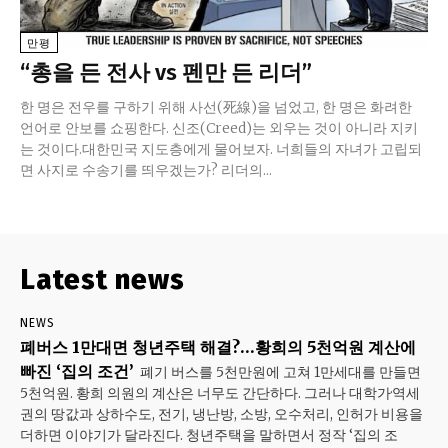
만평
“총을 든 전사 vs 펜만 든 리더”
​한 명은 전우를 구하기 위해 사선(死線)을 넘었고, 한 명은 화려한
언어로 안보를 쇼핑한다.​ 신조(Creed)는 외우는 것이 아니라 지키
는 것이다.대한민국 지도층에게 물어보자. 너희들의 자녀가 고립되
면 사지로 수송기를 띄우겠는가?​ 리더의...
Latest news
NEWS
폐버스 1만대면 청년주택 해결?…황희의 5천억원 계산에
빠진 ‘집의 조건’
폐기 버스를 5천만원에 고쳐 1만세대를 만들면
5천억원. 황희 의원의 계산은 너무도 간단하다. 그러나 대학가·역세
권의 땅값과 상하수도, 전기, 냉난방, 소방, 오수처리, 인허가 비용을
더하면 이야기가 달라진다. 청년주택을 말하면서 정작 ‘집의 조