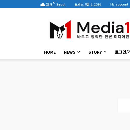
C
28.8
Seoul
토요일, 8월 8, 2026
My account
미
디
어
원
HOME
NEWS
STORY
로그인/