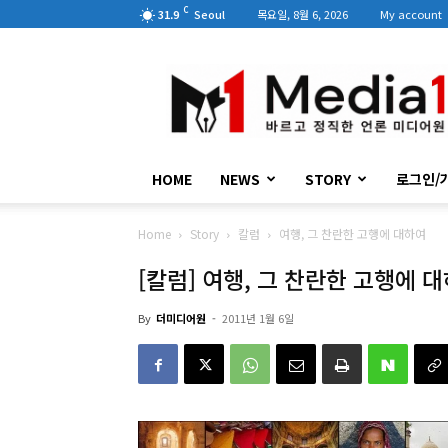
C
31.9
Seoul
목요일, 8월 6, 2026
My account
미
디
어
원
HOME
NEWS
STORY
로그인/
Home
Story
칼럼
여행, 그 찬란한 고행에 대하여
[칼럼] 여행, 그 찬란한 고행에 
By
더미디어원
-
2011년 1월 6일