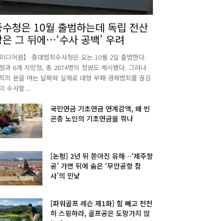
중수청은 10월 출범하는데 독립 전산
망은 그 뒤에…‘수사 공백’ 우려
미디어원】 중대범죄수사청은 오는 10월 2일 출범한다.
청과 6개 지방청, 총 2874명의 정원도 제시됐다. 그러나
직의 문을 여는 날짜와 실제로 대형 부패·경제범죄를 끊김
이 수사할...
국민연금 기초연금 연계감액, 왜 빈
곤층 노인의 기초연금을 깎나
[논평] 2년 뒤 쏟아진 유해…‘제주항
공’ 가면 뒤에 숨은 ‘무안공항 참
사’의 민낯
[파워골프 레슨 제1화] 힘 빼고 천천
히 스윙하라, 골프공은 도망가지 않