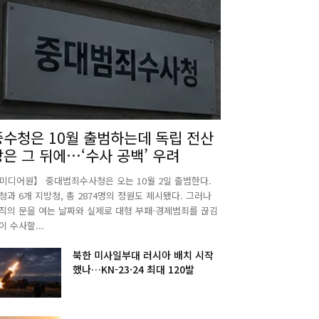
중수청은 10월 출범하는데 독립 전산
망은 그 뒤에…‘수사 공백’ 우려
미디어원】 중대범죄수사청은 오는 10월 2일 출범한다.
청과 6개 지방청, 총 2874명의 정원도 제시됐다. 그러나
직의 문을 여는 날짜와 실제로 대형 부패·경제범죄를 끊김
이 수사할...
북한 미사일부대 러시아 배치 시작
했나…KN-23·24 최대 120발