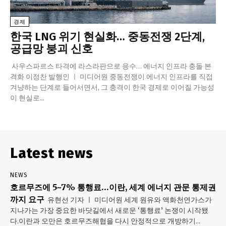
경제
한국 LNG 위기 현실화… 중동전쟁 2단계,
공급망 붕괴 신호
사우스파르스 타격에 라스라판으로 응수… 에너지 인프라 충돌 본
격화 이정찬 발행인 ㅣ 미디어원 중동전쟁이 에너지 인프라를 직접
겨냥하는 단계로 들어서면서, 그 충격이 한국 경제로 이어질 가능성
이 현실로...
Latest news
NEWS
호르무즈에 5~7% 통행료…이란, 세계 에너지 관문 통제권
까지 요구
유현선 기자 ㅣ 미디어원 세계 원유와 액화천연가스가
지나가는 가장 중요한 바닷길에서 새로운 ‘통행료’ 논쟁이 시작됐
다.이란과 오만은 호르무즈해협을 다시 안정적으로 개방하기...