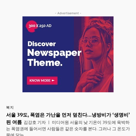
- Advertisement -
복지
서울 39도, 폭염은 가난을 먼저 덮친다…냉방비가 ‘생명비’
된 여름
김강호 기자 ㅣ 미디어원 서울의 낮 기온이 39도에 육박하
는 폭염권에 들어서면 사람들은 같은 숫자를 본다. 그러나 그 온도가
몸에 닿는...