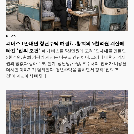
NEWS
폐버스 1만대면 청년주택 해결?…황희의 5천억원 계산에
빠진 ‘집의 조건’
폐기 버스를 5천만원에 고쳐 1만세대를 만들면
5천억원. 황희 의원의 계산은 너무도 간단하다. 그러나 대학가·역세
권의 땅값과 상하수도, 전기, 냉난방, 소방, 오수처리, 인허가 비용을
더하면 이야기가 달라진다. 청년주택을 말하면서 정작 ‘집의 조
건’이 계산에서 빠졌다.