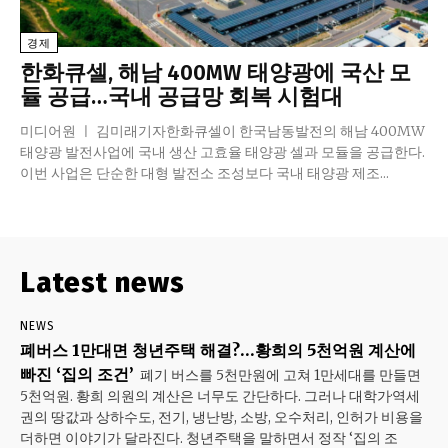
경제
한화큐셀, 해남 400MW 태양광에 국산 모
듈 공급…국내 공급망 회복 시험대
미디어원 ㅣ 김미래기자한화큐셀이 한국남동발전의 해남 400MW
태양광 발전사업에 국내 생산 고효율 태양광 셀과 모듈을 공급한다.
이번 사업은 단순한 대형 발전소 조성보다 국내 태양광 제조...
Latest news
NEWS
폐버스 1만대면 청년주택 해결?…황희의 5천억원 계산에
빠진 ‘집의 조건’
폐기 버스를 5천만원에 고쳐 1만세대를 만들면
5천억원. 황희 의원의 계산은 너무도 간단하다. 그러나 대학가·역세
권의 땅값과 상하수도, 전기, 냉난방, 소방, 오수처리, 인허가 비용을
더하면 이야기가 달라진다. 청년주택을 말하면서 정작 ‘집의 조