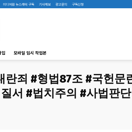
미디어원 뉴스레터 구독
기사제보
광고문의
구독신청
가입
모바일 임시 작업본
내란죄 #형법87조 #국헌문
법질서 #법치주의 #사법판단