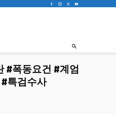
란 #폭동요건 #계엄
 #특검수사