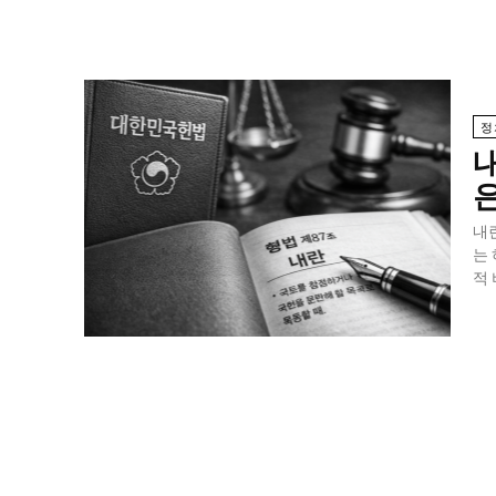
정
내
내
는 
적 