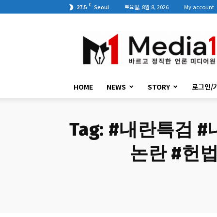
C
27.5
Seoul
토요일, 8월 8, 2026
My account
미
디
어
원
HOME
NEWS
STORY
로그인/
Tag:
#내란특검 #
논란 #헌