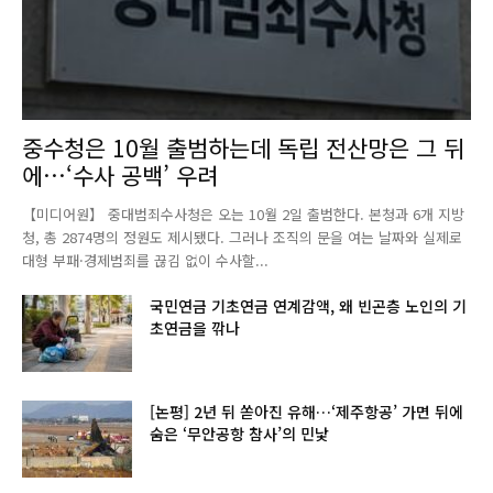
중수청은 10월 출범하는데 독립 전산망은 그 뒤
에…‘수사 공백’ 우려
【미디어원】 중대범죄수사청은 오는 10월 2일 출범한다. 본청과 6개 지방
청, 총 2874명의 정원도 제시됐다. 그러나 조직의 문을 여는 날짜와 실제로
대형 부패·경제범죄를 끊김 없이 수사할...
국민연금 기초연금 연계감액, 왜 빈곤층 노인의 기
초연금을 깎나
[논평] 2년 뒤 쏟아진 유해…‘제주항공’ 가면 뒤에
숨은 ‘무안공항 참사’의 민낯