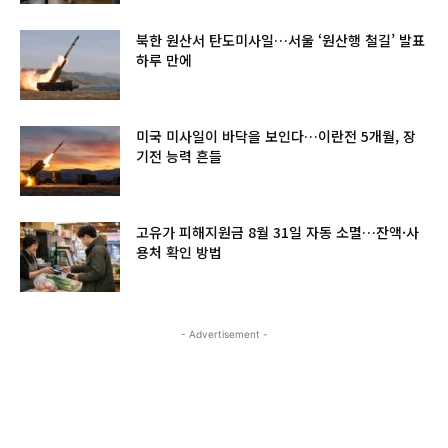
북한 원산서 탄도미사일…서울 ‘원산행 철길’ 발표
하루 만에
미국 미사일이 바닥을 보인다…이란전 5개월, 장
기전 능력 흔들
고유가 피해지원금 8월 31일 자동 소멸…잔액·사
용처 확인 방법
- Advertisement -