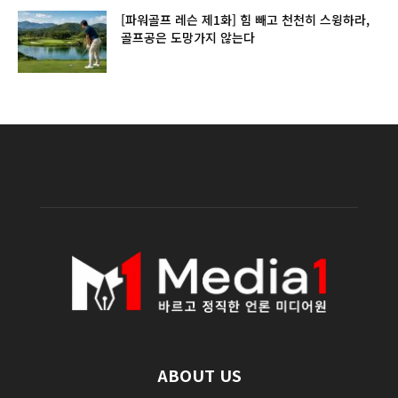
[파워골프 레슨 제1화] 힘 빼고 천천히 스윙하라,
골프공은 도망가지 않는다
ABOUT US