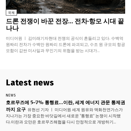
국제
드론 전쟁이 바꾼 전장… 전차·항모 시대 끝
나나
미디어원 ㅣ 김미래기자현대 전쟁의 공식이 흔들리고 있다. 수백억
원짜리 전차가 수백만 원짜리 드론에 파괴되고, 수조 원 규모의 항공
모함이 값싼 미사일과 무인기의 위협을 받는 시대가...
Latest news
NEWS
호르무즈에 5~7% 통행료…이란, 세계 에너지 관문 통제권
까지 요구
유현선 기자 ㅣ 미디어원 세계 원유와 액화천연가스가
지나가는 가장 중요한 바닷길에서 새로운 ‘통행료’ 논쟁이 시작됐
다.이란과 오만은 호르무즈해협을 다시 안정적으로 개방하기...