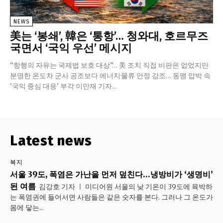
NEWS
美는 ‘봉쇄’, 韓은 ‘통항’… 청와대, 호르무즈
국면서 ‘국익 우선’ 메시지
“항행의 자유는 국제법 보호 대상”… 美 조치 직접 비판은 없었지만
분명한 온도차 군사 공조보다 에너지·물류 안정 강조… 동맹 압박 속
‘국익 중심 대응’ 부각 이만재 기자...
Latest news
복지
서울 39도, 폭염은 가난을 먼저 덮친다…냉방비가 ‘생명비’
된 여름
김강호 기자 ㅣ 미디어원 서울의 낮 기온이 39도에 육박하
는 폭염권에 들어서면 사람들은 같은 숫자를 본다. 그러나 그 온도가
몸에 닿는...