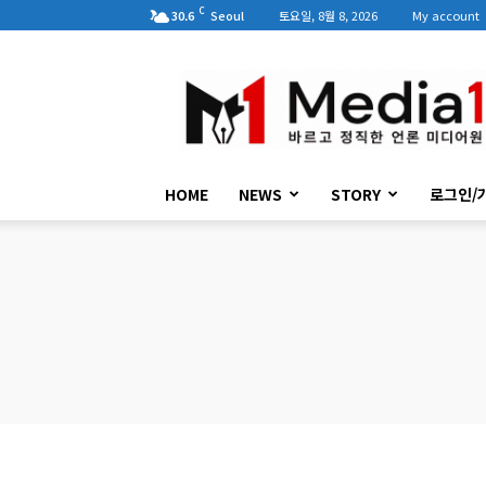
C
30.6
Seoul
토요일, 8월 8, 2026
My account
미
디
어
원
HOME
NEWS
STORY
로그인/