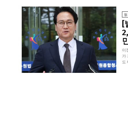
정
[
2
이
가
도 