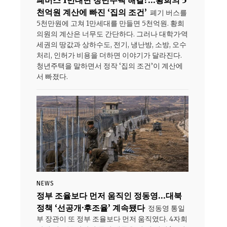
폐버스 1만대면 청년주택 해결?…황희의 5
천억원 계산에 빠진 ‘집의 조건’
폐기 버스를
5천만원에 고쳐 1만세대를 만들면 5천억원. 황희
의원의 계산은 너무도 간단하다. 그러나 대학가·역
세권의 땅값과 상하수도, 전기, 냉난방, 소방, 오수
처리, 인허가 비용을 더하면 이야기가 달라진다.
청년주택을 말하면서 정작 ‘집의 조건’이 계산에
서 빠졌다.
NEWS
정부 조율보다 먼저 움직인 정동영…대북
정책 ‘선공개·후조율’ 계속됐다
정동영 통일
부 장관이 또 정부 조율보다 먼저 움직였다. 4자회