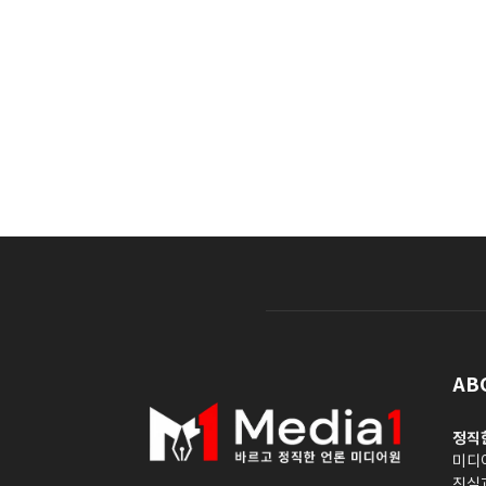
AB
정직
미디
진실