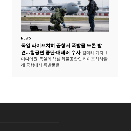
NEWS
독일 라이프치히 공항서 폭발물 드론 발
견…항공편 중단·대테러 수사
김미래 기자 ㅣ
미디어원 독일의 핵심 화물공항인 라이프치히·할
레 공항에서 폭발물을...