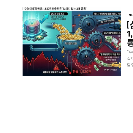
N
[
1
통
"
실
함정