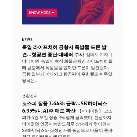
NEWS
독일 라이프치히 공항서 폭발물 드론 발
견…항공편 중단·대테러 수사
김미래 기자 ㅣ
미디어원 독일의 핵심 화물공항인 라이프치히·할
레 공항에서 폭발물을 탑재한 드론이 발견됐다.
공항 일부가 폐쇄되고 항공편이 우회했으며 독일
당국은...
생활경제
코스피 장중 3.64% 급락…SK하이닉스
6.95%↓, AI주 매도 확산
【미디어원】 코스
피가 6일 오전 장중 3% 넘게 급락했다. 전날까지
이어졌던 인공지능·반도체주 상승세가 꺾이면서
SK하이닉스와 삼성전자를 중심으로 매물이 쏟아
졌다.로이터통신에 따르면...