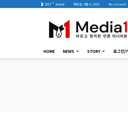
C
32.7
Seoul
목요일, 8월 6, 2026
My account
미
디
어
원
HOME
NEWS
STORY
로그인/