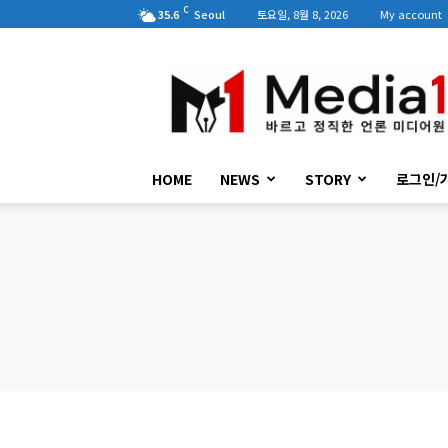
C
35.6
Seoul
토요일, 8월 8, 2026
My account
미
디
어
원
HOME
NEWS
STORY
로그인/