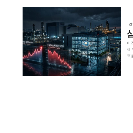
경
이
제
흐름