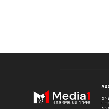
AB
정직
미디
진실