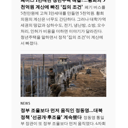
폐버스 1만대면 청년주택 해결?…황희의 5
천억원 계산에 빠진 ‘집의 조건’
폐기 버스를
5천만원에 고쳐 1만세대를 만들면 5천억원. 황희
의원의 계산은 너무도 간단하다. 그러나 대학가·역
세권의 땅값과 상하수도, 전기, 냉난방, 소방, 오수
처리, 인허가 비용을 더하면 이야기가 달라진다.
청년주택을 말하면서 정작 ‘집의 조건’이 계산에
서 빠졌다.
NEWS
정부 조율보다 먼저 움직인 정동영…대북
정책 ‘선공개·후조율’ 계속됐다
정동영 통일
부 장관이 또 정부 조율보다 먼저 움직였다. 4자회