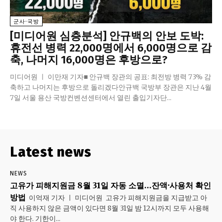
군사·국방
[미디어원 심층분석] 안규백의 안보 도박:
휴전선 병력 22,000명에서 6,000명으로 감
축, 나머지 16,000명은 후방으로?
미디어원 ㅣ 이만재 기자■ 안규백 장관의 공표: 최전방 병력 73% 감
축하고 나머지는 후방으로 돌리겠다안규백 국방부 장관은 지난 4월
7일 서울 용산 국방컨벤션센터에서 열린 출입기자단...
Latest news
NEWS
고유가 피해지원금 8월 31일 자동 소멸…잔액·사용처 확인
방법
이억재 기자 ㅣ 미디어원 고유가 피해지원금을 지급받고 아
직 사용하지 않은 금액이 있다면 8월 31일 밤 12시까지 모두 사용해
야 한다. 기한이...