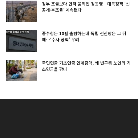
정부 조율보다 먼저 움직인 정동영…대북정책 ‘선
공개·후조율’ 계속됐다
중수청은 10월 출범하는데 독립 전산망은 그 뒤
에…‘수사 공백’ 우려
국민연금 기초연금 연계감액, 왜 빈곤층 노인의 기
초연금을 깎나