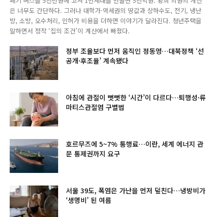
폐기 버스를 5천만원에 고쳐 1만세대를 만들면 5천억원. 황희 의원의 계산
은 너무도 간단하다. 그러나 대학가·역세권의 땅값과 상하수도, 전기, 냉난
방, 소방, 오수처리, 인허가 비용을 더하면 이야기가 달라진다. 청년주택을
말하면서 정작 ‘집의 조건’이 계산에서 빠졌다.
정부 조율보다 먼저 움직인 정동영…대북정책 ‘선
공개·후조율’ 계속됐다
아침에 관절이 뻣뻣한 ‘시간’이 다르다…퇴행성·류
마티스관절염 구별법
호르무즈에 5~7% 통행료…이란, 세계 에너지 관
문 통제권까지 요구
서울 39도, 폭염은 가난을 먼저 덮친다…냉방비가
‘생명비’ 된 여름