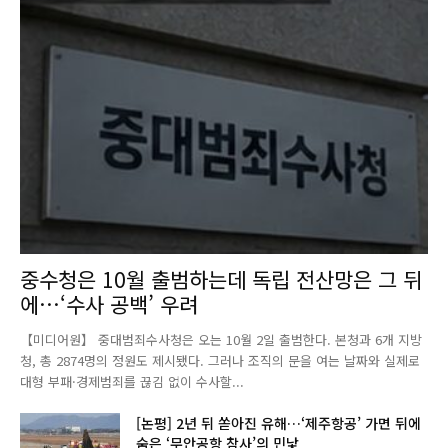
중수청은 10월 출범하는데 독립 전산망은 그 뒤
에…‘수사 공백’ 우려
【미디어원】 중대범죄수사청은 오는 10월 2일 출범한다. 본청과 6개 지방
청, 총 2874명의 정원도 제시됐다. 그러나 조직의 문을 여는 날짜와 실제로
대형 부패·경제범죄를 끊김 없이 수사할...
[논평] 2년 뒤 쏟아진 유해…‘제주항공’ 가면 뒤에
숨은 ‘무안공항 참사’의 민낯