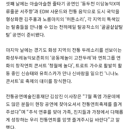
셋째 날에는 아슬아슬한 줄타기 공연인 ‘동두천 이담농악X여
류줄꾼 서주향’과 EDM 사운드와 전통 음악으로 도시 국악을
형상화한 김주홍과 노름마치의 ‘허튼소리’, 각 지역의 특색있
는 탈춤들을 만나볼 수 있는 천하제일 탈공작소의 ‘골골샅샅탈
탈’ 공연이 준비됐다.
마지막 날에는 경기도 화성 지역의 전통 두레소리를 선보이는
화성두레농악보존회의 ‘공동체놀이 고잔두레’와 연희그룹 연
화의 창작연희 콘서트 ‘청월에 놀다’, 트로트 가수로 활발히 활
동 중인 신승태와 유희스카가 만나 신바람을 일으킨 ‘니나노
콘서트’로 축제의 대미를 장식한다.
전통공연예술진흥재단 김삼진 이사장은 “7월 폭염 가운데에
도 많은 분들이 현장 공연에 찾아오셔서 전통연희축제를 즐겨
주셨다”며 “추석 연휴를 맞아 가족, 친지들과 가정에서 다채롭
게 성장하는 우리 전통연희를 맘껏 즐겨주시길 바란다”고 말
했다.