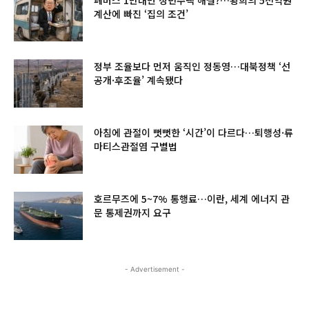
폐버스 1만대면 청년주택 해결?…황희의 5천억원
계산에 빠진 ‘집의 조건’
정부 조율보다 먼저 움직인 정동영…대북정책 ‘선
공개·후조율’ 계속됐다
아침에 관절이 뻣뻣한 ‘시간’이 다르다…퇴행성·류
마티스관절염 구별법
호르무즈에 5~7% 통행료…이란, 세계 에너지 관
문 통제권까지 요구
- Advertisement -