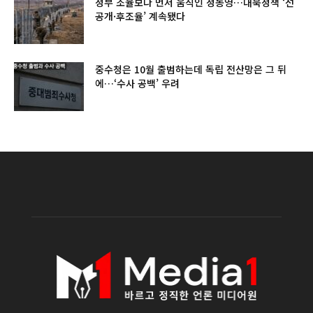
정부 조율보다 먼저 움직인 정동영…대북정책 ‘선
공개·후조율’ 계속됐다
중수청은 10월 출범하는데 독립 전산망은 그 뒤
에…‘수사 공백’ 우려