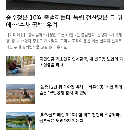
중수청은 10월 출범하는데 독립 전산망은 그 뒤
에…‘수사 공백’ 우려
【미디어원】 중대범죄수사청은 오는 10월 2일 출범한다. 본청과 6개 지방
청, 총 2874명의 정원도 제시됐다. 그러나 조직의 문을 여는 날짜와 실제로
대형 부패·경제범죄를 끊김 없이 수사할...
국민연금 기초연금 연계감액, 왜 빈곤층 노인의 기
초연금을 깎나
[논평] 2년 뒤 쏟아진 유해…‘제주항공’ 가면 뒤에
숨은 ‘무안공항 참사’의 민낯
[파워골프 레슨 제1화] 힘 빼고 천천히 스윙하라,
골프공은 도망가지 않는다