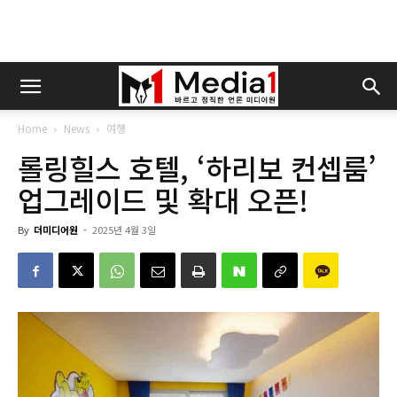
Home
News
여행
롤링힐스 호텔, ‘하리보 컨셉룸’
업그레이드 및 확대 오픈!
By
더미디어원
-
2025년 4월 3일