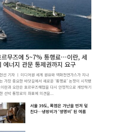
호르무즈에 5~7% 통행료…이란, 세
계 에너지 관문 통제권까지 요구
현선 기자 ㅣ 미디어원 세계 원유와 액화천연가스가 지나
는 가장 중요한 바닷길에서 새로운 ‘통행료’ 논쟁이 시작됐
.이란과 오만은 호르무즈해협을 다시 안정적으로 개방하기
한 선박 통항로의 좌표에 의견을...
서울 39도, 폭염은 가난을 먼저 덮
친다…냉방비가 ‘생명비’ 된 여름