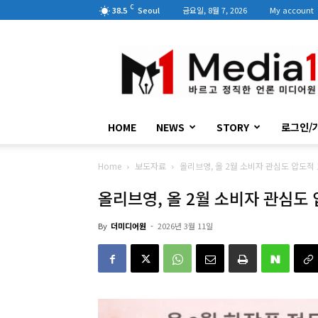
C
38.5
Seoul
금요일, 8월 7, 2026
My account
미
디
어
원
HOME
NEWS
STORY
로그인/
Home
보도자료
올리브영, 올 2월 소비자 관심도 압도적
올리브영, 올 2월 소비자 관심도
By
더미디어원
-
2026년 3월 11일