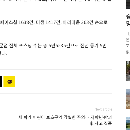
페이스샵 1638건, 더샘 1417건, 아리따움 363건 순으로
【
본
점 전체 포스팅 수는 총 5만5535건으로 전년 동기 5만
조
없
했다.
Next article
미
새 학기 어린이 보호구역 각별한 주의… 저학년·방과
후 사고 집중