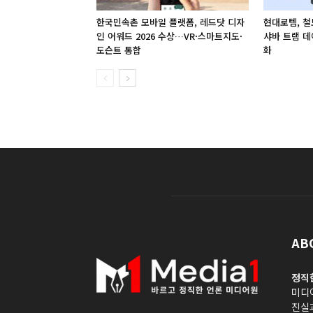
한국민속촌 모바일 플랫폼, 레드닷 디자
현대로템, 철
인 어워드 2026 수상…VR·스마트지도·
샤바 트램 데
도슨트 통합
화
AB
정직
미디
진실