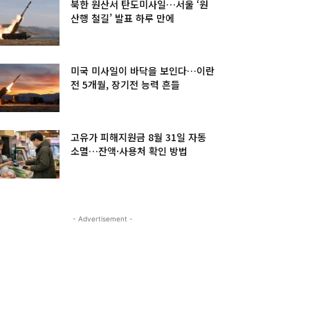
북한 원산서 탄도미사일…서울 ‘원
산행 철길’ 발표 하루 만에
미국 미사일이 바닥을 보인다…이란
전 5개월, 장기전 능력 흔들
고유가 피해지원금 8월 31일 자동
소멸…잔액·사용처 확인 방법
- Advertisement -