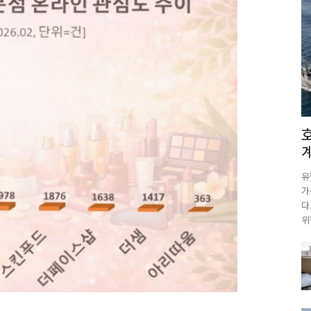
유
가
다
위