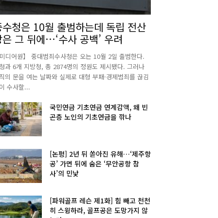
중수청은 10월 출범하는데 독립 전산
망은 그 뒤에…‘수사 공백’ 우려
미디어원】 중대범죄수사청은 오는 10월 2일 출범한다.
청과 6개 지방청, 총 2874명의 정원도 제시됐다. 그러나
직의 문을 여는 날짜와 실제로 대형 부패·경제범죄를 끊김
이 수사할...
국민연금 기초연금 연계감액, 왜 빈
곤층 노인의 기초연금을 깎나
[논평] 2년 뒤 쏟아진 유해…‘제주항
공’ 가면 뒤에 숨은 ‘무안공항 참
사’의 민낯
[파워골프 레슨 제1화] 힘 빼고 천천
히 스윙하라, 골프공은 도망가지 않