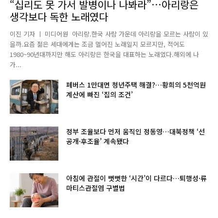
“십리도 못 가서 발병이나 나봐라”…아리랑은
생각보다 독한 노래였다
이진 기자 ㅣ 미디어원 아리랑.한국 사람 가운데 아리랑을 모르는 사람이 있
을까.요즘 젊은 세대에게는 조금 멀어진 노래일지 모르지만, 적어도
1980~90년대까지만 해도 아리랑은 한국을 대표하는 노래였다.해외에 나
가...
폐버스 1만대면 청년주택 해결?…황희의 5천억원
계산에 빠진 ‘집의 조건’
정부 조율보다 먼저 움직인 정동영…대북정책 ‘선
공개·후조율’ 계속됐다
아침에 관절이 뻣뻣한 ‘시간’이 다르다…퇴행성·류
마티스관절염 구별법