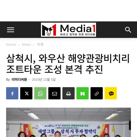
Home
News
여행
삼척시, 와우산 해양관광비치리
조트타운 조성 본격 추진
By
더미디어원
-
2010년 11월 5일