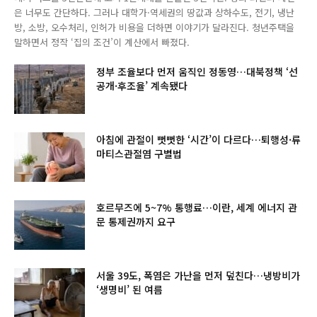
은 너무도 간단하다. 그러나 대학가·역세권의 땅값과 상하수도, 전기, 냉난
방, 소방, 오수처리, 인허가 비용을 더하면 이야기가 달라진다. 청년주택을
말하면서 정작 ‘집의 조건’이 계산에서 빠졌다.
정부 조율보다 먼저 움직인 정동영…대북정책 ‘선
공개·후조율’ 계속됐다
아침에 관절이 뻣뻣한 ‘시간’이 다르다…퇴행성·류
마티스관절염 구별법
호르무즈에 5~7% 통행료…이란, 세계 에너지 관
문 통제권까지 요구
서울 39도, 폭염은 가난을 먼저 덮친다…냉방비가
‘생명비’ 된 여름