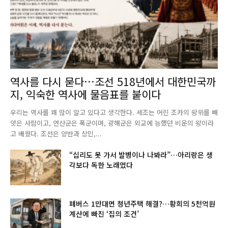
역사를 다시 묻다…조선 518년에서 대한민국까
지, 익숙한 역사에 물음표를 붙이다
우리는 역사를 꽤 많이 알고 있다고 생각한다. 세조는 어린 조카의 왕위를 빼
앗은 사람이고, 연산군은 폭군이며, 광해군은 외교에 능했던 비운의 왕이라
고 배웠다. 조선은 양반과 상민,...
“십리도 못 가서 발병이나 나봐라”…아리랑은 생
각보다 독한 노래였다
폐버스 1만대면 청년주택 해결?…황희의 5천억원
계산에 빠진 ‘집의 조건’