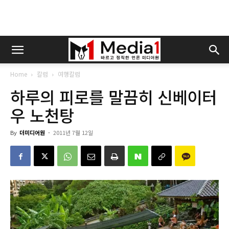
Home
칼럼
여행칼럼
하루의 피로를 말끔히 신베이터
우 노천탕
By
더미디어원
-
2011년 7월 12일