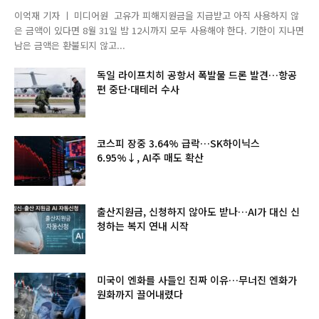
이억재 기자 ㅣ 미디어원 고유가 피해지원금을 지급받고 아직 사용하지 않
은 금액이 있다면 8월 31일 밤 12시까지 모두 사용해야 한다. 기한이 지나면
남은 금액은 환불되지 않고...
독일 라이프치히 공항서 폭발물 드론 발견…항공
편 중단·대테러 수사
코스피 장중 3.64% 급락…SK하이닉스
6.95%↓, AI주 매도 확산
출산지원금, 신청하지 않아도 받나…AI가 대신 신
청하는 복지 연내 시작
미국이 엔화를 사들인 진짜 이유…무너진 엔화가
원화까지 끌어내렸다