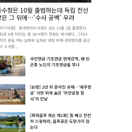
중수청은 10월 출범하는데 독립 전산
망은 그 뒤에…‘수사 공백’ 우려
미디어원】 중대범죄수사청은 오는 10월 2일 출범한다.
청과 6개 지방청, 총 2874명의 정원도 제시됐다. 그러나
직의 문을 여는 날짜와 실제로 대형 부패·경제범죄를 끊김
이 수사할...
국민연금 기초연금 연계감액, 왜 빈
곤층 노인의 기초연금을 깎나
[논평] 2년 뒤 쏟아진 유해…‘제주항
공’ 가면 뒤에 숨은 ‘무안공항 참
사’의 민낯
[파워골프 레슨 제1화] 힘 빼고 천천
히 스윙하라, 골프공은 도망가지 않
는다