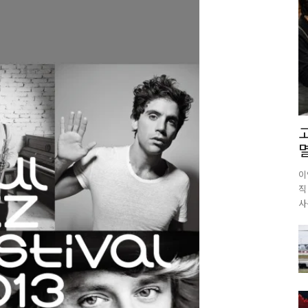
이
직
사