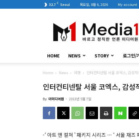
C
32.7
Seoul
목요일, 8월 6, 2026
My account
미
디
어
원
HOME
NEWS
STORY
로그인/
Home
News
여행
인터컨티넨탈 서울 코엑스, 감성적
인터컨티넨탈 서울 코엑스, 감성
By
더미디어원
-
2013년 5월 7일
-‘ 아트 앤 컬쳐 ’ 패키지 시리즈 … ‘ 서울 재즈