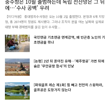
중수청은 10월 출범하는데 독립 전산망은 그 뒤
에…‘수사 공백’ 우려
【미디어원】 중대범죄수사청은 오는 10월 2일 출범한다. 본청과 6개 지방
청, 총 2874명의 정원도 제시됐다. 그러나 조직의 문을 여는 날짜와 실제로
대형 부패·경제범죄를 끊김 없이 수사할...
국민연금 기초연금 연계감액, 왜 빈곤층 노인의 기
초연금을 깎나
[논평] 2년 뒤 쏟아진 유해…‘제주항공’ 가면 뒤에
숨은 ‘무안공항 참사’의 민낯
[파워골프 레슨 제1화] 힘 빼고 천천히 스윙하라,
골프공은 도망가지 않는다