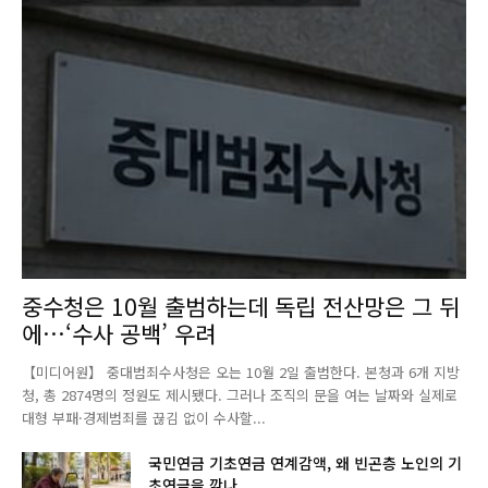
중수청은 10월 출범하는데 독립 전산망은 그 뒤
에…‘수사 공백’ 우려
【미디어원】 중대범죄수사청은 오는 10월 2일 출범한다. 본청과 6개 지방
청, 총 2874명의 정원도 제시됐다. 그러나 조직의 문을 여는 날짜와 실제로
대형 부패·경제범죄를 끊김 없이 수사할...
국민연금 기초연금 연계감액, 왜 빈곤층 노인의 기
초연금을 깎나