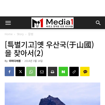
Home
Story
칼럼
[특별기고]옛 우산국(于山國)
을 찾아서(2)
By
더미디어원
-
2014년 3월 14일