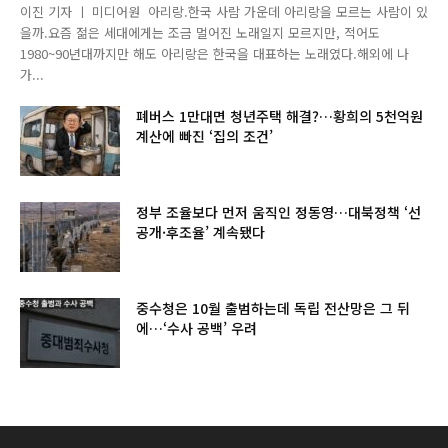
이진 기자 ㅣ 미디어원 아리랑.한국 사람 가운데 아리랑을 모르는 사람이 있
을까.요즘 젊은 세대에게는 조금 멀어진 노래일지 모르지만, 적어도
1980~90년대까지만 해도 아리랑은 한국을 대표하는 노래였다.해외에 나
가...
폐버스 1만대면 청년주택 해결?…황희의 5천억원
계산에 빠진 ‘집의 조건’
정부 조율보다 먼저 움직인 정동영…대북정책 ‘선
공개·후조율’ 계속됐다
중수청은 10월 출범하는데 독립 전산망은 그 뒤
에…‘수사 공백’ 우려