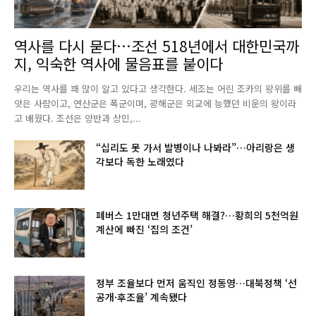
역사를 다시 묻다…조선 518년에서 대한민국까
지, 익숙한 역사에 물음표를 붙이다
우리는 역사를 꽤 많이 알고 있다고 생각한다. 세조는 어린 조카의 왕위를 빼
앗은 사람이고, 연산군은 폭군이며, 광해군은 외교에 능했던 비운의 왕이라
고 배웠다. 조선은 양반과 상민,...
“십리도 못 가서 발병이나 나봐라”…아리랑은 생
각보다 독한 노래였다
폐버스 1만대면 청년주택 해결?…황희의 5천억원
계산에 빠진 ‘집의 조건’
정부 조율보다 먼저 움직인 정동영…대북정책 ‘선
공개·후조율’ 계속됐다